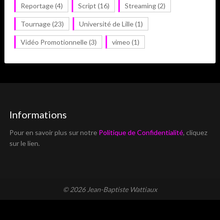
Reportage
(4)
Script
(16)
Streaming
(2)
Tournage
(23)
Université de Lille
(1)
Vidéo Promotionnelle
(3)
vimeo
(1)
Informations
Pour en savoir plus sur notre
Politique de Confidentialité
, cliquez
sur le lien.
© 2026 Jean-Baptiste Wattiaux