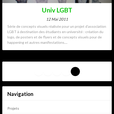
Univ LGBT
12 Mai 2011
Série de concepts visuels réalisée pour un projet d’association
LGBT à destination des étudiants en université : création du
logo, de posters et de flyers et de concepts visuels pour de
happening et autres manifestations....
LinkedIn
Bluesky
YouTube
Tumblr
Pixelfed
Navigation
Projets