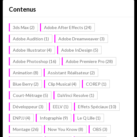
Contenus
3ds Max
(2)
Adobe After Effects
(24)
Adobe Audition
(1)
Adobe Dreamweaver
(3)
Adobe Illustrator
(4)
Adobe InDesign
(5)
Adobe Photoshop
(16)
Adobe Premiere Pro
(28)
Animation
(8)
Assistant Réalisateur
(2)
Blue Berry
(2)
Clip Musical
(4)
COREP
(1)
Court-Métrage
(5)
DaVinci Resolve
(1)
Développeur
(3)
EELV
(1)
Effets Spéciaux
(10)
ENPJJ
(4)
Infographie
(9)
Le Q Lille
(1)
Montage
(26)
Now You Know
(8)
OBS
(3)