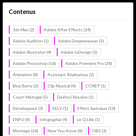
Contenus
3ds Max
(2)
Adobe After Effects
(24)
Adobe Audition
(1)
Adobe Dreamweaver
(3)
Adobe Illustrator
(4)
Adobe InDesign
(5)
Adobe Photoshop
(16)
Adobe Premiere Pro
(28)
Animation
(8)
Assistant Réalisateur
(2)
Blue Berry
(2)
Clip Musical
(4)
COREP
(1)
Court-Métrage
(5)
DaVinci Resolve
(1)
Développeur
(3)
EELV
(1)
Effets Spéciaux
(10)
ENPJJ
(4)
Infographie
(9)
Le Q Lille
(1)
Montage
(26)
Now You Know
(8)
OBS
(3)