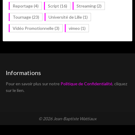
Reportage
(4)
Script
(16)
Streaming
(2)
Tournage
(23)
Université de Lille
(1)
Vidéo Promotionnelle
(3)
vimeo
(1)
Informations
Pour en savoir plus sur notre
Politique de Confidentialité
, cliquez
sur le lien.
© 2026 Jean-Baptiste Wattiaux