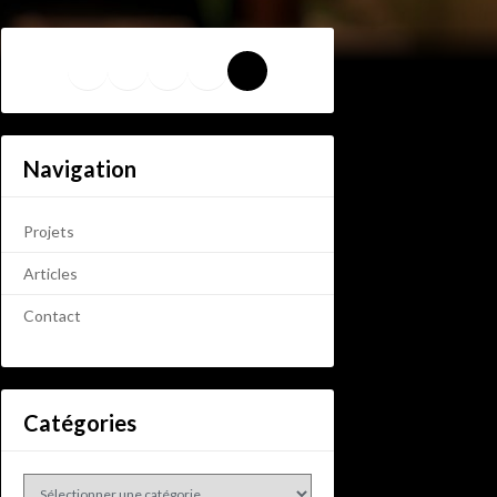
LinkedIn
Bluesky
YouTube
Tumblr
Pixelfed
Navigation
Projets
Articles
Contact
Catégories
Catégories