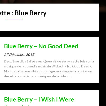
tte :
Blue Berry
Blue Berry – No Good Deed
27 Décembre 2015
Deuxième clip réalisé avec Queen Blue Berry, cette fois sur la
musique de la comédie musicale Wicked : « No Good Deed ».
Mon travail à consisté au tournage, montage et à la création
des effets spéciaux numériques de la vidéo....
Blue Berry – I Wish I Were