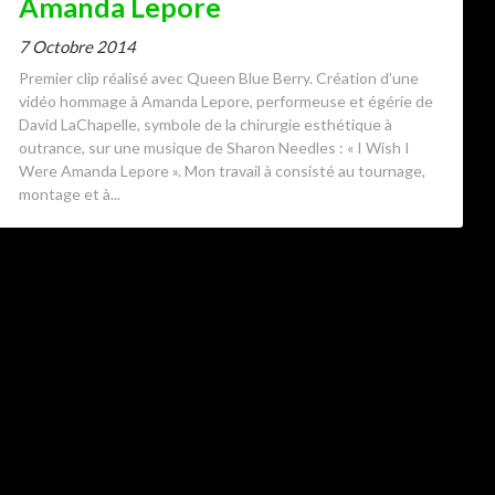
Amanda Lepore
7 Octobre 2014
Premier clip réalisé avec Queen Blue Berry. Création d’une
vidéo hommage à Amanda Lepore, performeuse et égérie de
David LaChapelle, symbole de la chirurgie esthétique à
outrance, sur une musique de Sharon Needles : « I Wish I
Were Amanda Lepore ». Mon travail à consisté au tournage,
montage et à...