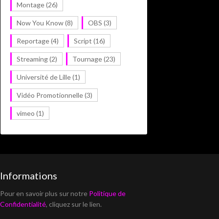
Montage
(26)
Now You Know
(8)
OBS
(3)
Reportage
(4)
Script
(16)
Streaming
(2)
Tournage
(23)
Université de Lille
(1)
Vidéo Promotionnelle
(3)
vimeo
(1)
Informations
Pour en savoir plus sur notre
Politique de
Confidentialité
, cliquez sur le lien.